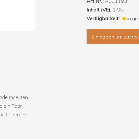
Art.Nr.:
A031193
Inhalt (VE):
1 Stk
Verfügbarkeit:
in ge
Einloggen um zu bes
nde Insekten,
d ein Paar
d Lederbesatz.