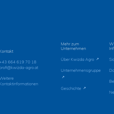
Mehr zum
Wi
Unternehmen
In
Kontakt
Über Kwizda Agro
Si
+43 664 619 70 18
profi@kwizda-agro.at
Unternehmensgruppe
Do
Weitere
Be
Kontaktinformationen
Geschichte
N