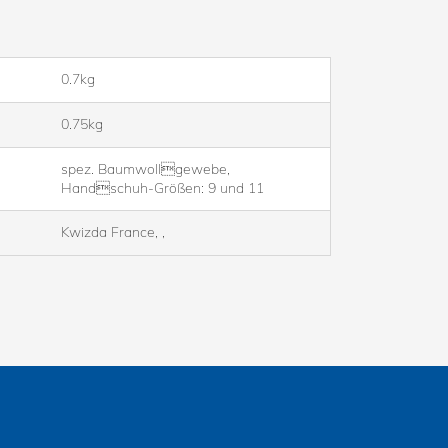
0.7kg
0.75kg
spez. Baumwollgewebe,
Handschuh-Größen: 9 und 11
Kwizda France, ,