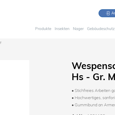
An
Produkte
Insekten
Nager
Gebäudeschutz 
T
Wespensc
Hs - Gr. 
• Stichfreies Arbeiten g
• Hochwertiges, sanfo
• Gummibund an Armen