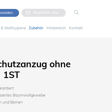
Newsletter Abo
melden
& Stallhygiene
Zubehör
Infobereich
Kontakt
hutzanzug ohne
M 1ST
arantiert
risiertes Baumwollgewebe
 und Beinen