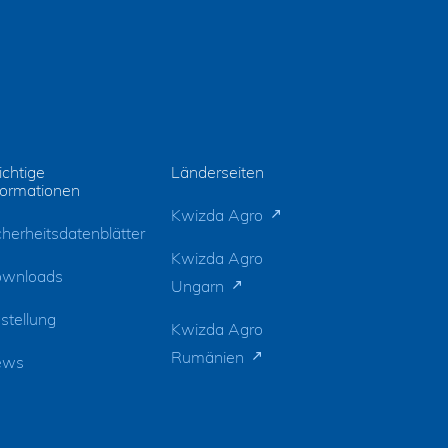
chtige
Länderseiten
formationen
Kwizda Agro
cherheitsdatenblätter
Kwizda Agro
wnloads
Ungarn
stellung
Kwizda Agro
Rumänien
ews