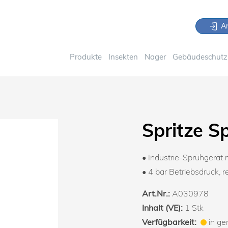
An
Produkte
Insekten
Nager
Gebäudeschutz 
Spritze S
• Industrie-Sprühgerät 
• 4 bar Betriebsdruck, 
Art.Nr.:
A030978
Inhalt (VE):
1 Stk
Verfügbarkeit:
in ge