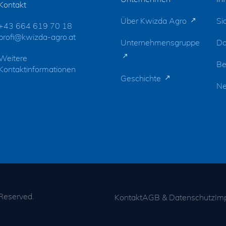
Kontakt
Über Kwizda Agro
Si
+43 664 619 70 18
profi@kwizda-agro.at
Unternehmensgruppe
Do
Weitere
Be
Kontaktinformationen
Geschichte
N
 Reserved.
Kontakt
AGB & Datenschutz
Im