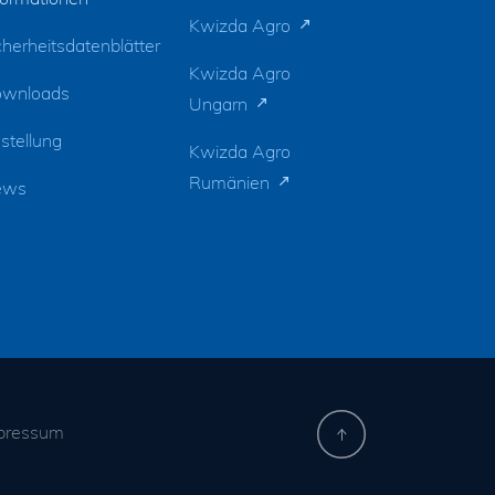
Kwizda Agro
cherheitsdatenblätter
Kwizda Agro
wnloads
Ungarn
stellung
Kwizda Agro
Rumänien
ews
pressum