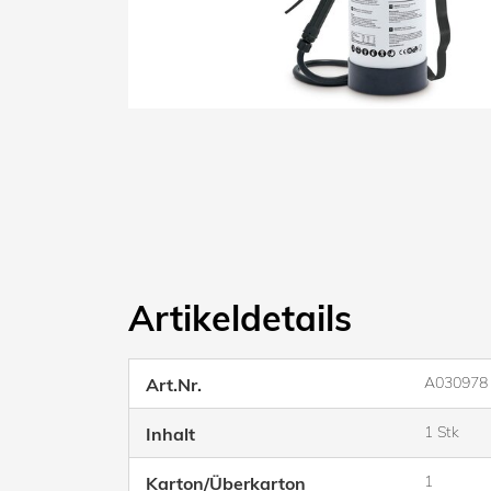
Artikeldetails
A030978
Art.Nr.
1 Stk
Inhalt
1
Karton/Überkarton