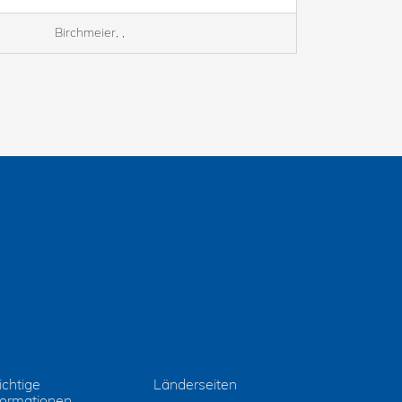
Birchmeier, ,
chtige
Länderseiten
formationen