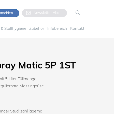
Newsletter Abo
melden
& Stallhygiene
Zubehör
Infobereich
Kontakt
pray Matic 5P 1ST
mit 5 Liter Füllmenge
regulierbare Messingdüse
ringer Stückzahl lagernd