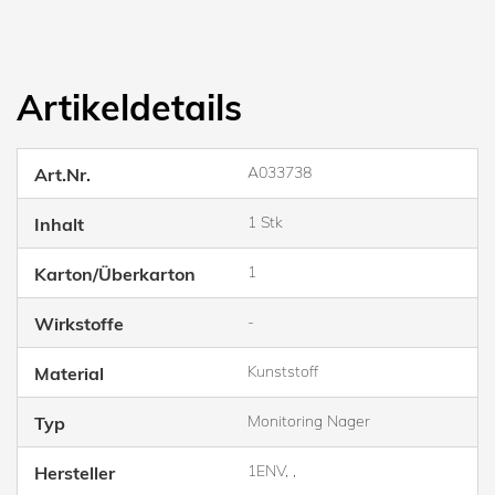
Artikeldetails
A033738
Art.Nr.
1 Stk
Inhalt
1
Karton/Überkarton
-
Wirkstoffe
Kunststoff
Material
Monitoring Nager
Typ
1ENV, ,
Hersteller