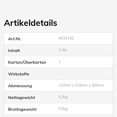
Artikeldetails
A032192
Art.Nr.
2 Stk
Inhalt
1
Karton/Überkarton
-
Wirkstoffe
152mm x 310mm x 265mm
Abmessung
5.2kg
Nettogewicht
5.5kg
Bruttogewicht