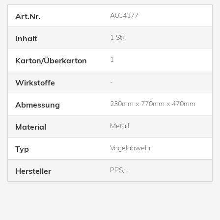
A034377
Art.Nr.
1 Stk
Inhalt
1
Karton/Überkarton
-
Wirkstoffe
230mm x 770mm x 470mm
Abmessung
Metall
Material
Vogelabwehr
Typ
PPS, ,
Hersteller