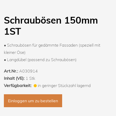
Schraubösen 150mm
1ST
• Schraubösen für gedämmte Fassaden (speziell mit
kleiner Öse)
• Langdübel (passend zu Schraubösen)
Art.Nr.:
A030914
Inhalt (VE):
1 Stk
Verfügbarkeit:
in geringer Stückzahl lagernd
Einloggen um zu bestellen