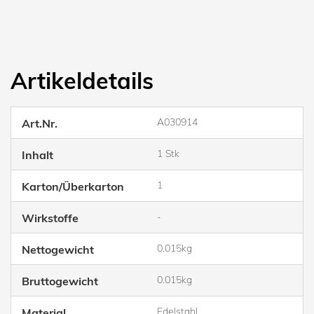
Artikeldetails
A030914
Art.Nr.
1 Stk
Inhalt
1
Karton/Überkarton
-
Wirkstoffe
0.015kg
Nettogewicht
0.015kg
Bruttogewicht
Edelstahl
Material